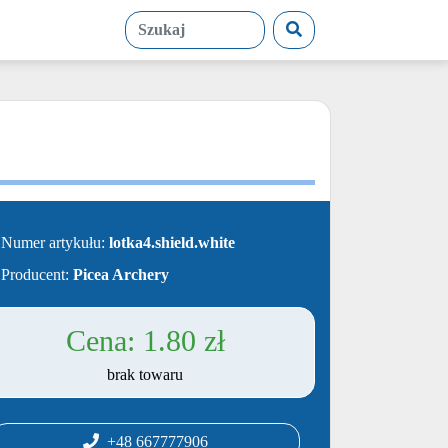
Numer artykułu:
lotka4.shield.white
Producent:
Picea Archery
1.80 zł
brak towaru
+48 667777906