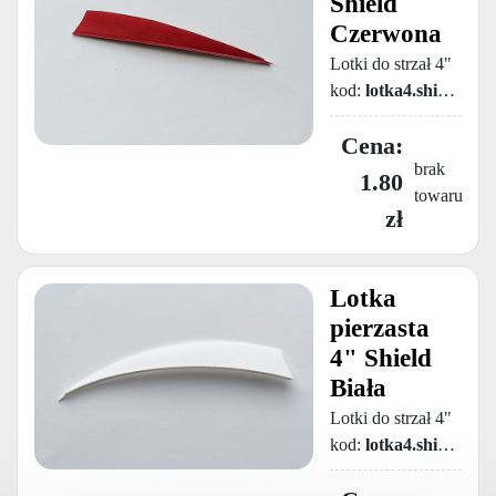
Shield
Czerwona
Lotki do strzał 4"
kod:
lotka4.shield.red
brak
1.80
towaru
zł
Lotka
pierzasta
4" Shield
Biała
Lotki do strzał 4"
kod:
lotka4.shield.white